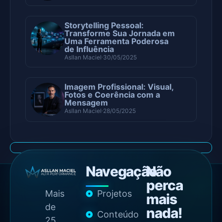
Como Transformar Ideias
em Negócios Escaláveis
com IA e Automação
Asllan Maciel
05/08/2026
Storytelling Pessoal:
Transforme Sua Jornada em
Uma Ferramenta Poderosa
de Influência
Asllan Maciel
30/05/2025
Imagem Profissional: Visual,
Fotos e Coerência com a
Mensagem
Asllan Maciel
28/05/2025
Navegação
Não