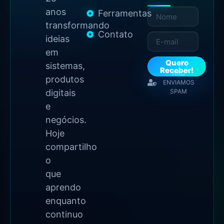
perca
Mais
Projetos
mais
de
nada!
Conteúdo
25
anos
Ferramentas
transformando
Contato
ideias
em
Quero
sistemas,
Receber!
NÃO
produtos
ENVIAMOS
digitais
SPAM
e
negócios.
Hoje
compartilho
o
que