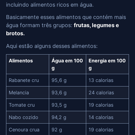
incluindo alimentos ricos em água.
Basicamente esses alimentos que contém mais
água formam três grupos:
frutas, legumes e
brotos.
Aqui estão alguns desses alimentos:
Alimentos
Água em 100
Energia em 100
g
g
Rabanete cru
95,6 g
13 calorias
Melancia
93,6 g
24 calorias
Tomate cru
93,5 g
19 calorias
Nabo cozido
94,2 g
14 calorias
Cenoura crua
92 g
19 calorias