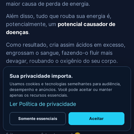
maior causa de perda de energia.
Além disso, tudo que rouba sua energia é,
potencialmente, um
potencial causador de
doenças
.
Como resultado, cria assim ácidos em excesso,
engrossam o sangue, fazendo-o fluir mais
devagar, roubando o oxigênio do seu corpo.
Se posso deixar uma dica central é (e sei que
Sua privacidade importa.
você pode estranhar ou torcer o nariz agora):
Usamos cookies e tecnologias semelhantes para audiência,
desempenho e anúncios. Você pode aceitar ou manter
apenas os recursos essenciais.
Não coma amido carboidratado e
Ler Política de privacidade
proteína na mesma refeição.
Somente essenciais
Aceitar
Da mesma forma, não coma aquele bife com