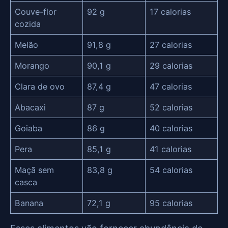
Couve-flor
92 g
17 calorias
cozida
Melão
91,8 g
27 calorias
Morango
90,1 g
29 calorias
Clara de ovo
87,4 g
47 calorias
Abacaxi
87 g
52 calorias
Goiaba
86 g
40 calorias
Pera
85,1 g
41 calorias
Maçã sem
83,8 g
54 calorias
casca
Banana
72,1 g
95 calorias