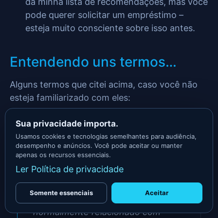
da minha lista de recomendações, mas você
pode querer solicitar um empréstimo –
esteja muito consciente sobre isso antes.
Entendendo uns termos…
Alguns termos que citei acima, caso você não
esteja familiarizado com eles:
Bootstrap significa criar sua startup
Sua privacidade importa.
usando somente recursos próprios,
Usamos cookies e tecnologias semelhantes para audiência,
desempenho e anúncios. Você pode aceitar ou manter
apertando os cintos do time e não
apenas os recursos essenciais.
recorrendo a investidores externos
Ler Política de privacidade
(
EXAME
).
Somente essenciais
Aceitar
Startup significa o ato de começar algo,
normalmente relacionado com