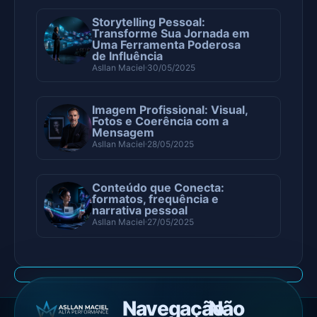
Storytelling Pessoal:
Transforme Sua Jornada em
Uma Ferramenta Poderosa
de Influência
Asllan Maciel
30/05/2025
Imagem Profissional: Visual,
Fotos e Coerência com a
Mensagem
Asllan Maciel
28/05/2025
Conteúdo que Conecta:
formatos, frequência e
narrativa pessoal
Asllan Maciel
27/05/2025
Navegação
Não