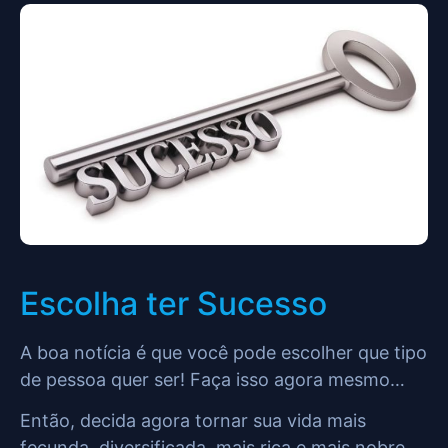
Escolha ter Sucesso
A boa notícia é que você pode escolher que tipo
de pessoa quer ser! Faça isso agora mesmo…
Então, decida agora tornar sua vida mais
fecunda, diversificada, mais rica e mais nobre