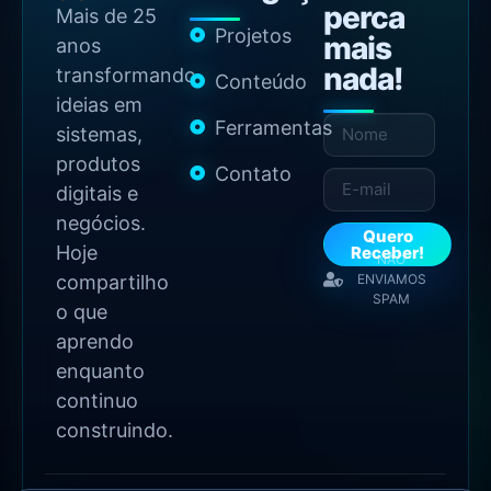
perca
Mais de 25
Projetos
mais
anos
nada!
transformando
Conteúdo
ideias em
Ferramentas
sistemas,
produtos
Contato
digitais e
negócios.
Quero
Hoje
Receber!
NÃO
compartilho
ENVIAMOS
SPAM
o que
aprendo
enquanto
continuo
construindo.