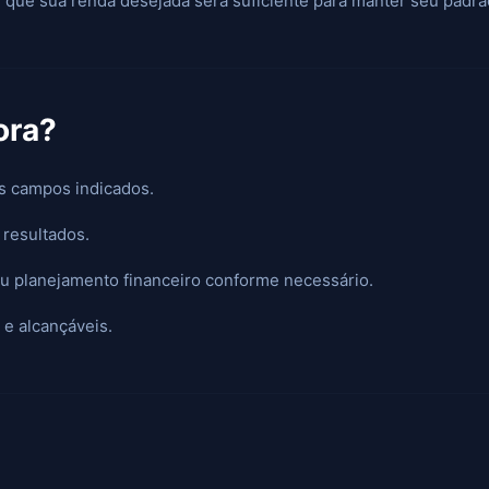
 que sua renda desejada será suficiente para manter seu padrão
ora?
os campos indicados.
 resultados.
seu planejamento financeiro conforme necessário.
 e alcançáveis.