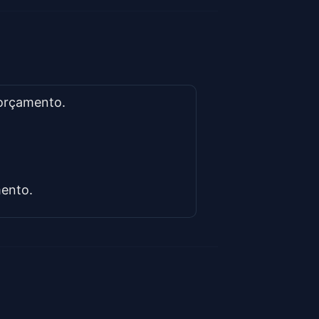
 orçamento.
mento.