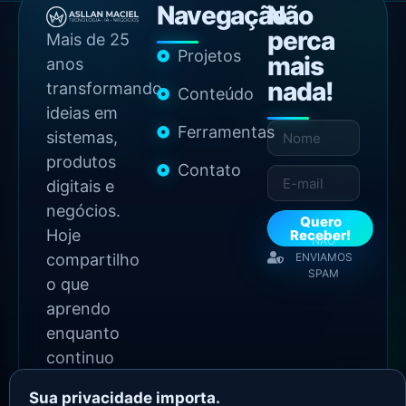
Navegação
Não
perca
Mais de 25
Projetos
mais
anos
nada!
transformando
Conteúdo
ideias em
Ferramentas
sistemas,
produtos
Contato
digitais e
negócios.
Quero
Hoje
Receber!
NÃO
compartilho
ENVIAMOS
SPAM
o que
aprendo
enquanto
continuo
construindo.
Sua privacidade importa.