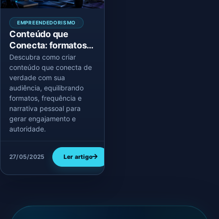
EMPREENDEDORISMO
Conteúdo que
Conecta: formatos,
frequência e
Descubra como criar
narrativa pessoal
conteúdo que conecta de
verdade com sua
audiência, equilibrando
formatos, frequência e
narrativa pessoal para
gerar engajamento e
autoridade.
27/05/2025
Ler artigo