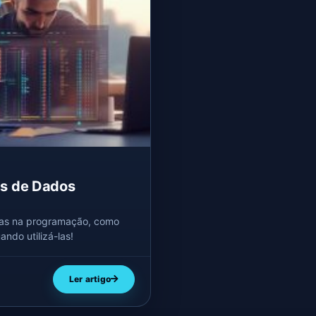
as de Dados
adas na programação, como
uando utilizá-las!
Ler artigo