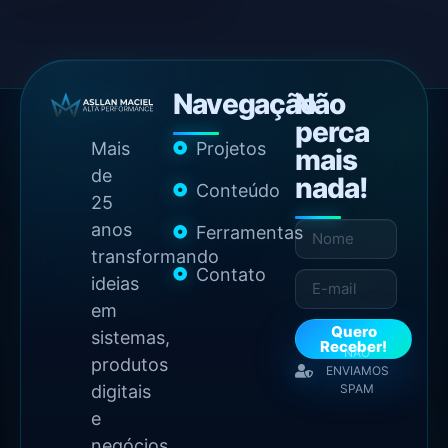
Navegação
Não
perca
Mais
Projetos
mais
de
nada!
Conteúdo
25
anos
Ferramentas
transformando
Contato
ideias
em
Quero
sistemas,
Receber!
NÃO
produtos
ENVIAMOS
digitais
SPAM
e
negócios.