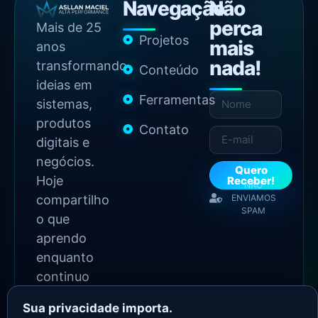
Navegação
Não
perca
Mais de 25
Projetos
mais
anos
nada!
transformando
Conteúdo
ideias em
Ferramentas
sistemas,
produtos
Contato
digitais e
negócios.
Quero
Hoje
Receber!
NÃO
compartilho
ENVIAMOS
SPAM
o que
aprendo
enquanto
continuo
construindo.
Sua privacidade importa.