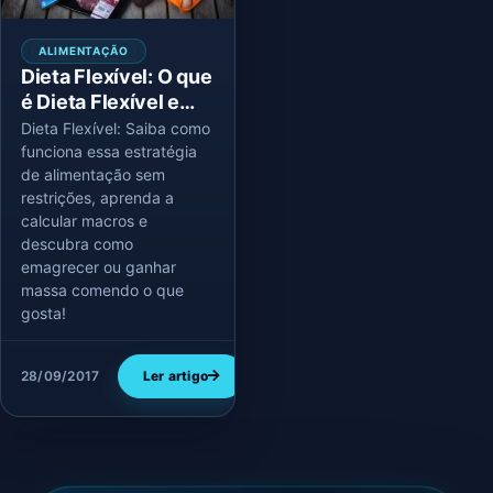
ALIMENTAÇÃO
Dieta Flexível: O que
é Dieta Flexível e
Como Começar?
Dieta Flexível: Saiba como
funciona essa estratégia
de alimentação sem
restrições, aprenda a
calcular macros e
descubra como
emagrecer ou ganhar
massa comendo o que
gosta!
28/09/2017
Ler artigo