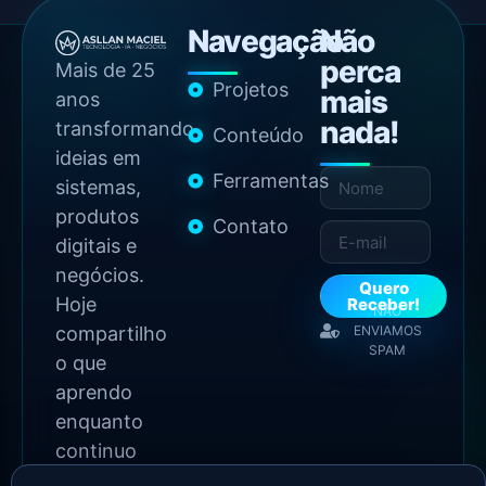
Navegação
Não
perca
Mais de 25
Projetos
mais
anos
nada!
transformando
Conteúdo
ideias em
Ferramentas
sistemas,
produtos
Contato
digitais e
negócios.
Quero
Hoje
Receber!
NÃO
compartilho
ENVIAMOS
SPAM
o que
aprendo
enquanto
continuo
construindo.