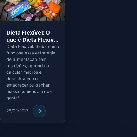
Dieta Flexível: O
que é Dieta Flexível
e Como Começar?
Dieta Flexível: Saiba como
funciona essa estratégia
de alimentação sem
restrições, aprenda a
calcular macros e
descubra como
emagrecer ou ganhar
massa comendo o que
gosta!
28/09/2017