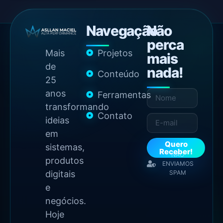
Navegação
Não
perca
Mais
Projetos
mais
de
nada!
Conteúdo
25
anos
Ferramentas
transformando
Contato
ideias
em
Quero
sistemas,
Receber!
NÃO
produtos
ENVIAMOS
digitais
SPAM
e
negócios.
Hoje