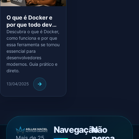
O que é Docker e
por que todo dev
deveria usar
Descubra o que é Docker,
como funciona e por que
essa ferramenta se tornou
essencial para
desenvolvedores
modernos. Guia prático e
direto.
13/04/2025
Navegação
Não
perca
Mais de 25