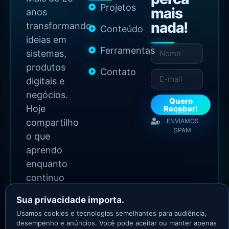
Projetos
mais
anos
nada!
transformando
Conteúdo
ideias em
Ferramentas
sistemas,
produtos
Contato
digitais e
negócios.
Quero
Hoje
Receber!
NÃO
compartilho
ENVIAMOS
SPAM
o que
aprendo
enquanto
continuo
construindo.
Sua privacidade importa.
Usamos cookies e tecnologias semelhantes para audiência,
2026 Copyright - Todos
desempenho e anúncios. Você pode aceitar ou manter apenas