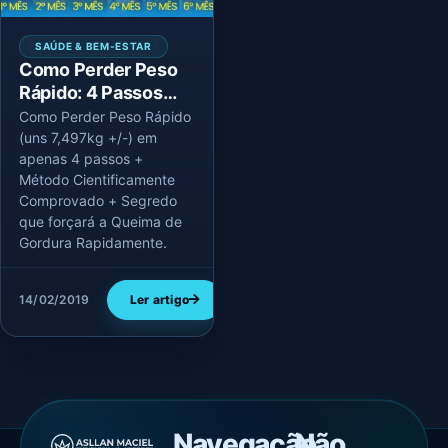
SAÚDE & BEM-ESTAR
Como Perder Peso
Rápido: 4 Passos
Simples + Segredo
Como Perder Peso Rápido
(uns 7,497kg +/-) em
apenas 4 passos +
Método Cientificamente
Comprovado + Segredo
que forçará a Queima de
Gordura Rapidamente.
14/02/2019
Ler artigo
Navegação
Não