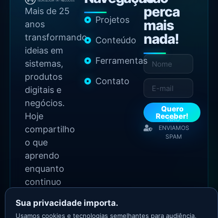
perca
Mais de 25
Projetos
mais
anos
nada!
transformando
Conteúdo
ideias em
Ferramentas
sistemas,
produtos
Contato
digitais e
negócios.
Quero
Hoje
Receber!
NÃO
compartilho
ENVIAMOS
SPAM
o que
aprendo
enquanto
continuo
construindo.
Sua privacidade importa.
Usamos cookies e tecnologias semelhantes para audiência,