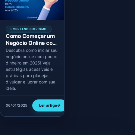
EMPREENDEDORISMO
Como Começar um
Negócio Online com
Pouco Dinheiro em
Descubra como iniciar seu
2025
negócio online com pouco
dinheiro em 2025! Veja
estratégias acessíveis e
práticas para planejar,
divulgar e lucrar com sua
ideia.
06/01/2025
Ler artigo