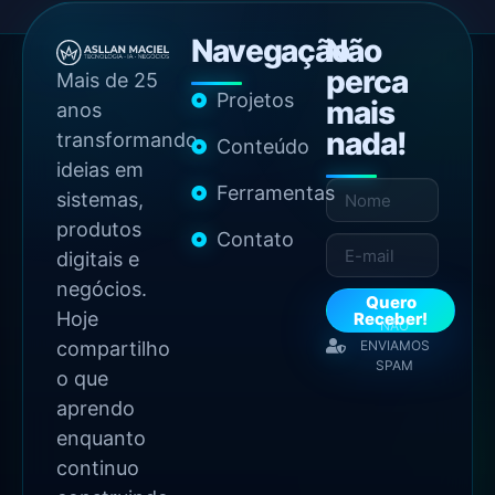
Navegação
Não
perca
Mais de 25
Projetos
mais
anos
nada!
transformando
Conteúdo
ideias em
Ferramentas
sistemas,
produtos
Contato
digitais e
negócios.
Quero
Hoje
Receber!
NÃO
compartilho
ENVIAMOS
SPAM
o que
aprendo
enquanto
continuo