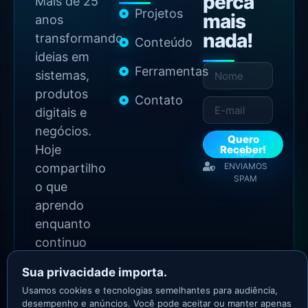
perca
Mais de 25
Projetos
mais
anos
nada!
transformando
Conteúdo
ideias em
Ferramentas
sistemas,
produtos
Contato
digitais e
negócios.
Quero
Hoje
Receber!
NÃO
compartilho
ENVIAMOS
SPAM
o que
aprendo
enquanto
continuo
construindo.
Sua privacidade importa.
Usamos cookies e tecnologias semelhantes para audiência,
2026 Copyright - Todos
desempenho e anúncios. Você pode aceitar ou manter apenas