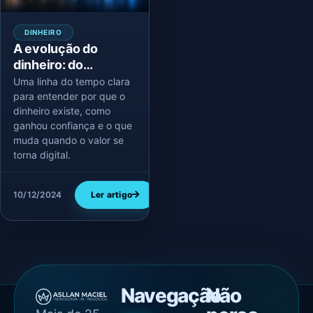
DINHEIRO
A evolução do
dinheiro: do
escambo ao valor
Uma linha do tempo clara
digital
para entender por que o
dinheiro existe, como
ganhou confiança e o que
muda quando o valor se
torna digital.
10/12/2024
Ler artigo
Navegação
Não