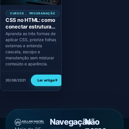
CURSOS
,
PROGRAMAÇÃO
CSS no HTML: como
conectar estrutura e
apresentação
Aprenda as três formas de
aplicar CSS, priorize folhas
externas e entenda
cascata, escopo e
manutenção sem misturar
conteúdo e aparência.
20/08/2021
Ler artigo
Navegação
Não