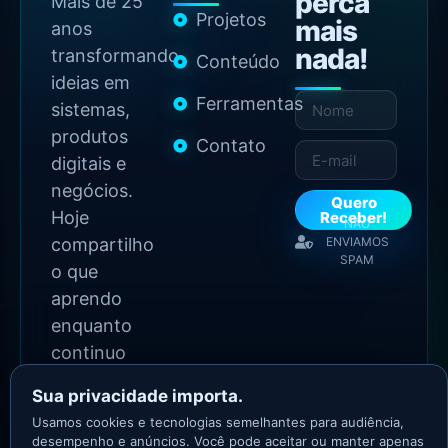
perca
Mais de 25
Projetos
mais
anos
nada!
transformando
Conteúdo
ideias em
Ferramentas
sistemas,
produtos
Contato
digitais e
negócios.
Quero
Hoje
Receber!
NÃO
compartilho
ENVIAMOS
SPAM
o que
aprendo
enquanto
continuo
construindo.
Sua privacidade importa.
Usamos cookies e tecnologias semelhantes para audiência,
2026 Copyright - Todos
desempenho e anúncios. Você pode aceitar ou manter apenas