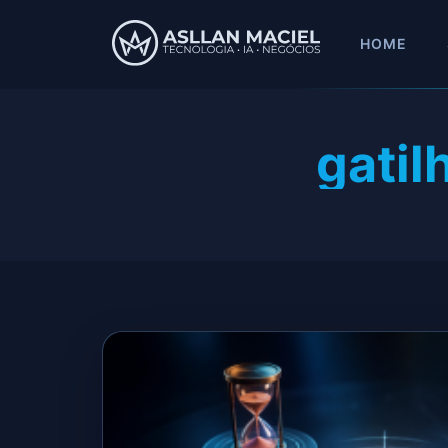
HOME
gatil