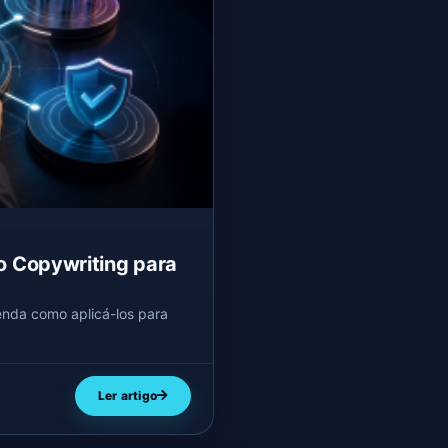
o Copywriting para
enda como aplicá-los para
Ler artigo