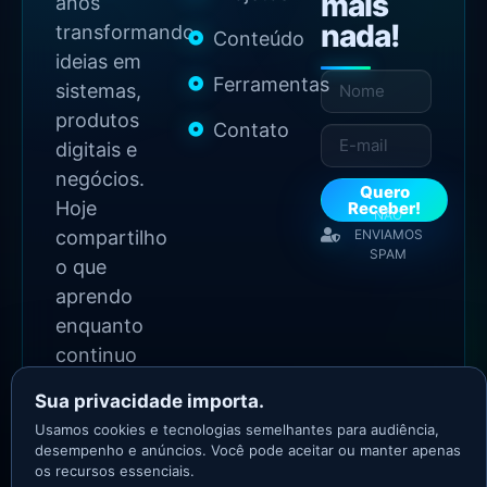
mais
anos
nada!
transformando
Conteúdo
ideias em
Ferramentas
sistemas,
produtos
Contato
digitais e
negócios.
Quero
Hoje
Receber!
NÃO
compartilho
ENVIAMOS
SPAM
o que
aprendo
enquanto
continuo
construindo.
Sua privacidade importa.
Usamos cookies e tecnologias semelhantes para audiência,
2026 Copyright - Todos
desempenho e anúncios. Você pode aceitar ou manter apenas
os direitos reservados
os recursos essenciais.