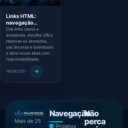
Links HTML:
navegação
acessível, URLs e
Crie links claros e
acessíveis, escolha URLs
segurança
relativas ou absolutas,
use âncoras e downloads
e abra novas abas com
responsabilidade.
18/08/2021
Navegação
Não
perca
Mais de 25
Projetos