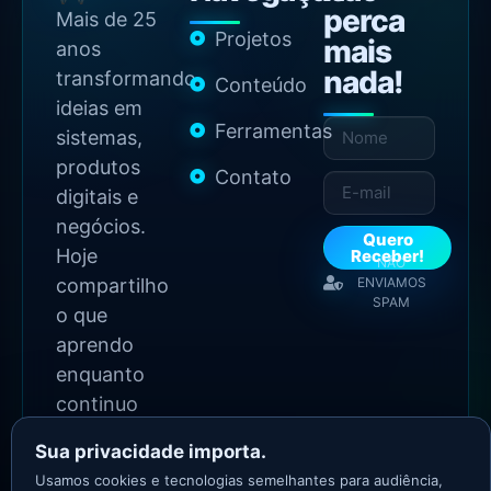
perca
Mais de 25
Projetos
mais
anos
nada!
transformando
Conteúdo
ideias em
Ferramentas
sistemas,
produtos
Contato
digitais e
negócios.
Quero
Hoje
Receber!
NÃO
compartilho
ENVIAMOS
SPAM
o que
aprendo
enquanto
continuo
construindo.
Sua privacidade importa.
Usamos cookies e tecnologias semelhantes para audiência,