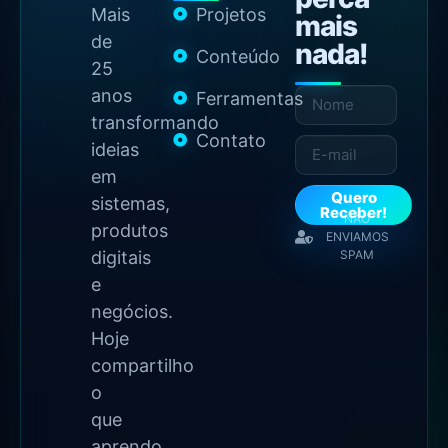
Mais
Projetos
mais
de
nada!
Conteúdo
25
anos
Ferramentas
transformando
Contato
ideias
em
Quero
sistemas,
Receber!
NÃO
produtos
ENVIAMOS
digitais
SPAM
e
negócios.
Hoje
compartilho
o
que
aprendo