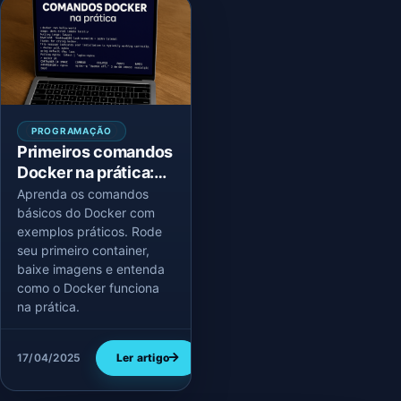
PROGRAMAÇÃO
Primeiros comandos
Docker na prática:
seu primeiro
Aprenda os comandos
container em
básicos do Docker com
exemplos práticos. Rode
minutos
seu primeiro container,
baixe imagens e entenda
como o Docker funciona
na prática.
17/04/2025
Ler artigo