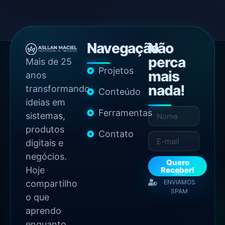
Navegação
Não
perca
Mais de 25
Projetos
mais
anos
nada!
transformando
Conteúdo
ideias em
Ferramentas
sistemas,
produtos
Contato
digitais e
negócios.
Quero
Hoje
Receber!
NÃO
compartilho
ENVIAMOS
SPAM
o que
aprendo
enquanto