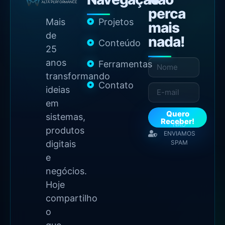
perca
Mais
Projetos
mais
de
nada!
Conteúdo
25
anos
Ferramentas
transformando
Contato
ideias
em
Quero
sistemas,
Receber!
NÃO
produtos
ENVIAMOS
digitais
SPAM
e
negócios.
Hoje
compartilho
o