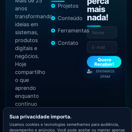
perca
Mais de 25
Projetos
mais
anos
nada!
transformando
Conteúdo
ideias em
Ferramentas
sistemas,
produtos
Contato
digitais e
negócios.
Quero
Hoje
Receber!
NÃO
compartilho
ENVIAMOS
SPAM
o que
aprendo
enquanto
continuo
construindo.
Sua privacidade importa.
Usamos cookies e tecnologias semelhantes para audiência,
2026 Copyright - Todos
desempenho e anúncios. Você pode aceitar ou manter apenas