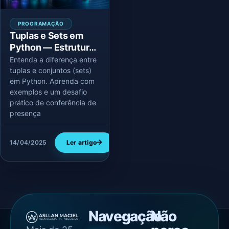
PROGRAMAÇÃO
Tuplas e Sets em
Python — Estruturas
Imutáveis e
Entenda a diferença entre
Conjuntos
tuplas e conjuntos (sets)
em Python. Aprenda com
Inteligentes |
exemplos e um desafio
Bootcamp Dia 7
prático de conferência de
presença
14/04/2025
Ler artigo
Navegação
Não