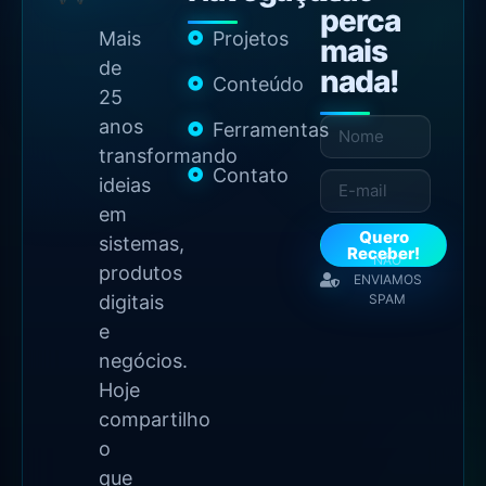
perca
Mais
Projetos
mais
de
nada!
Conteúdo
25
anos
Ferramentas
transformando
Contato
ideias
em
Quero
sistemas,
Receber!
NÃO
produtos
ENVIAMOS
digitais
SPAM
e
negócios.
Hoje
compartilho
o
que