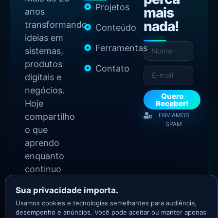
Projetos
mais
anos
nada!
transformando
Conteúdo
ideias em
Ferramentas
sistemas,
produtos
Contato
digitais e
negócios.
Quero
Hoje
Receber!
NÃO
compartilho
ENVIAMOS
SPAM
o que
aprendo
enquanto
continuo
construindo.
Sua privacidade importa.
Usamos cookies e tecnologias semelhantes para audiência,
2026 Copyright - Todos
desempenho e anúncios. Você pode aceitar ou manter apenas