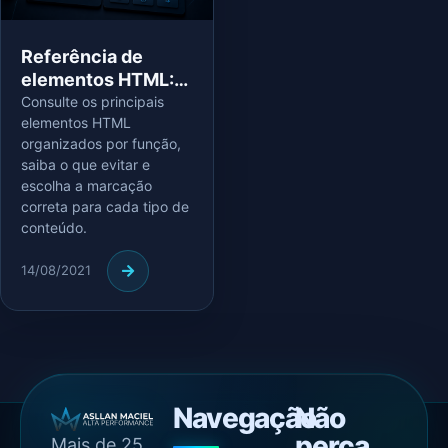
Referência de
elementos HTML:
guia atual e
Consulte os principais
elementos HTML
semântico
organizados por função,
saiba o que evitar e
escolha a marcação
correta para cada tipo de
conteúdo.
14/08/2021
Navegação
Não
perca
Mais de 25