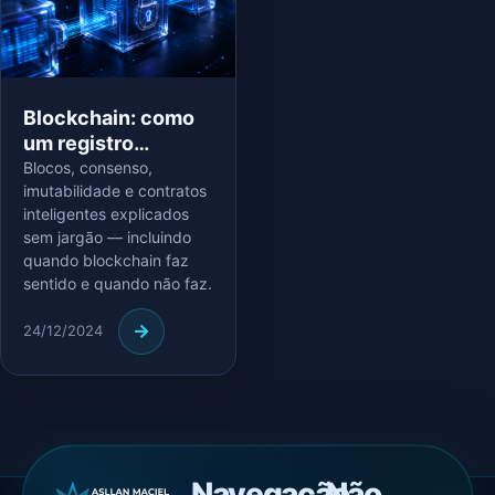
Blockchain: como
um registro
distribuído valida
Blocos, consenso,
imutabilidade e contratos
transações
inteligentes explicados
sem jargão — incluindo
quando blockchain faz
sentido e quando não faz.
24/12/2024
Navegação
Não