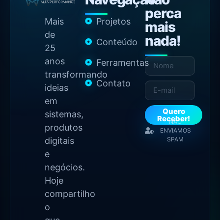
perca
Mais
Projetos
mais
de
nada!
Conteúdo
25
anos
Ferramentas
transformando
Contato
ideias
em
Quero
sistemas,
Receber!
NÃO
produtos
ENVIAMOS
digitais
SPAM
e
negócios.
Hoje
compartilho
o