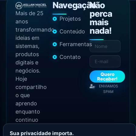
Navegação
Não
perca
Mais de 25
Projetos
mais
anos
nada!
transformando
Conteúdo
ideias em
Ferramentas
sistemas,
produtos
Contato
digitais e
negócios.
Quero
Hoje
Receber!
NÃO
compartilho
ENVIAMOS
SPAM
o que
aprendo
enquanto
continuo
construindo.
Sua privacidade importa.