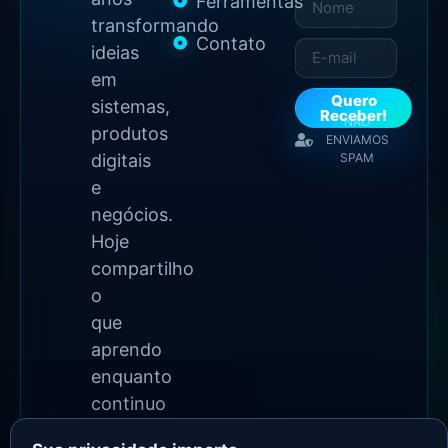
Ferramentas
transformando
Contato
ideias
em
Quero
sistemas,
Receber!
NÃO
produtos
ENVIAMOS
digitais
SPAM
e
negócios.
Hoje
compartilho
o
que
aprendo
enquanto
continuo
construindo.