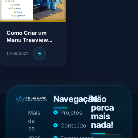
Como Criar um
Menu Treeview
Dinâmico com PHP
15/09/2021
Navegação
Não
perca
Mais
Projetos
mais
de
nada!
Conteúdo
25
anos