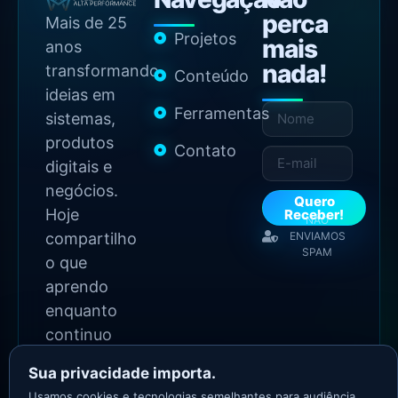
perca
Mais de 25
Projetos
mais
anos
nada!
transformando
Conteúdo
ideias em
Ferramentas
sistemas,
produtos
Contato
digitais e
negócios.
Quero
Hoje
Receber!
NÃO
compartilho
ENVIAMOS
SPAM
o que
aprendo
enquanto
continuo
construindo.
Sua privacidade importa.
Usamos cookies e tecnologias semelhantes para audiência,