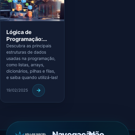
Lógica de
Programação:
Estruturas de
Descubra as principais
estruturas de dados
Dados
usadas na programação,
como listas, arrays,
dicionários, pilhas e filas,
e saiba quando utilizá-las!
19/02/2025
Navegação
Não