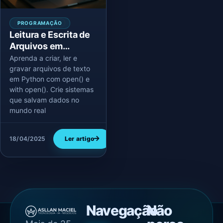
PROGRAMAÇÃO
Leitura e Escrita de
Arquivos em
Python: salve seus
Aprenda a criar, ler e
dados no mundo real
gravar arquivos de texto
em Python com open() e
with open(). Crie sistemas
que salvam dados no
mundo real
18/04/2025
Ler artigo
Navegação
Não