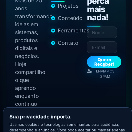
perca
Mais de 25
Projetos
mais
anos
nada!
transformando
Conteúdo
ideias em
Ferramentas
sistemas,
produtos
Contato
digitais e
negócios.
Quero
Hoje
Receber!
NÃO
compartilho
ENVIAMOS
SPAM
o que
aprendo
enquanto
continuo
construindo.
Sua privacidade importa.
Usamos cookies e tecnologias semelhantes para audiência,
2026 Copyright - Todos
desempenho e anúncios. Você pode aceitar ou manter apenas