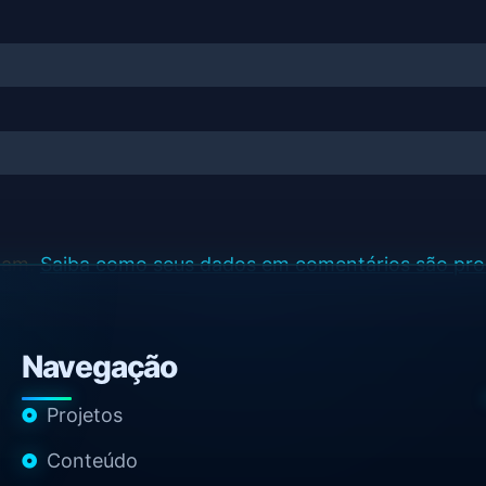
spam.
Saiba como seus dados em comentários são pr
Navegação
Projetos
Conteúdo