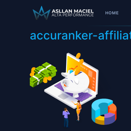
HOME
accuranker-affili