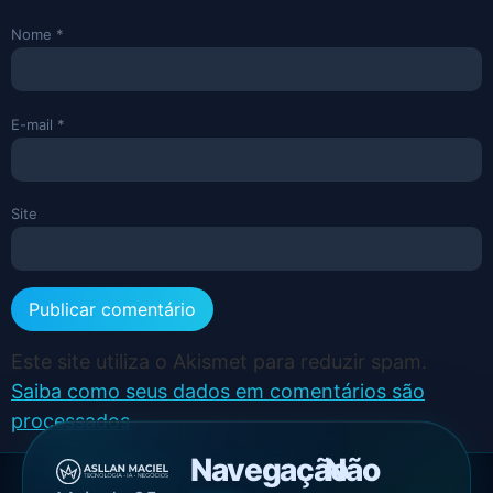
Nome
*
E-mail
*
Site
Este site utiliza o Akismet para reduzir spam.
Saiba como seus dados em comentários são
processados
.
Navegação
Não