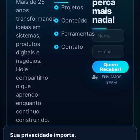
perca
Mais de 25
Projetos
mais
anos
nada!
transformando
Conteúdo
ideias em
Ferramentas
sistemas,
produtos
Contato
digitais e
negócios.
Quero
Hoje
Receber!
NÃO
compartilho
ENVIAMOS
SPAM
o que
aprendo
enquanto
continuo
construindo.
Sua privacidade importa.
2026 Copyright - Todos