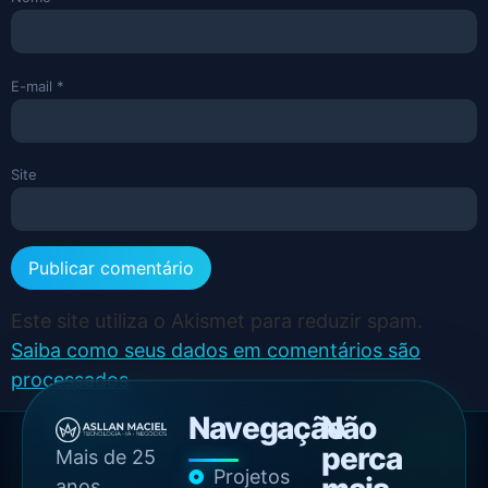
E-mail
*
Site
Este site utiliza o Akismet para reduzir spam.
Saiba como seus dados em comentários são
processados
.
Navegação
Não
perca
Mais de 25
Projetos
anos