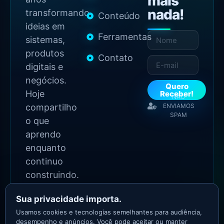
mais
nada!
transformando
Conteúdo
ideias em
Ferramentas
sistemas,
produtos
Contato
digitais e
negócios.
Quero
Hoje
Receber!
NÃO
compartilho
ENVIAMOS
SPAM
o que
aprendo
enquanto
continuo
construindo.
Sua privacidade importa.
2026 Copyright - Todos
Usamos cookies e tecnologias semelhantes para audiência,
os direitos reservados
desempenho e anúncios. Você pode aceitar ou manter
Asllan Maciel - Growth