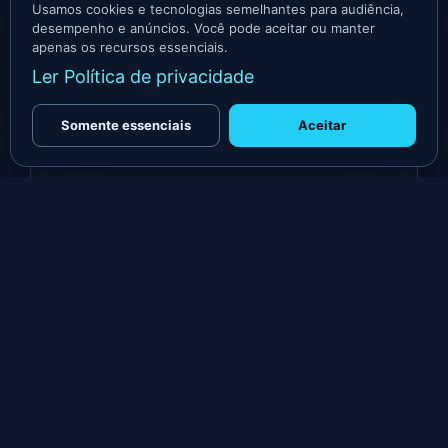
Usamos cookies e tecnologias semelhantes para audiência,
desempenho e anúncios. Você pode aceitar ou manter
EMPREENDEDORISMO
apenas os recursos essenciais.
Imagem Profissional: Visual, Fotos e
Ler Política de privacidade
Coerência com a Mensagem
Descubra como construir uma imagem profissional
Somente essenciais
Aceitar
que transmite confiança, valor e coerência, alinhando
visual, fotos e mensagem de forma impactante
28/05/2025
Ler artigo