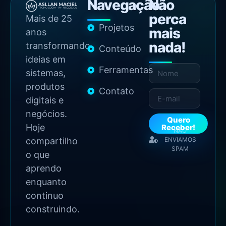
Navegação
Não
perca
Mais de 25
Projetos
mais
anos
nada!
transformando
Conteúdo
ideias em
Ferramentas
sistemas,
produtos
Contato
digitais e
negócios.
Quero
Hoje
Receber!
NÃO
compartilho
ENVIAMOS
SPAM
o que
aprendo
enquanto
continuo
construindo.