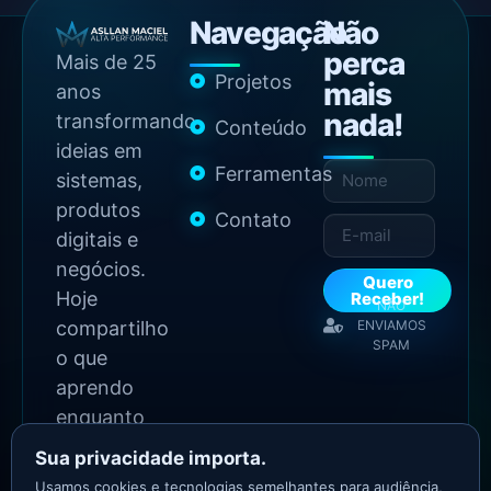
Navegação
Não
perca
Mais de 25
Projetos
mais
anos
nada!
transformando
Conteúdo
ideias em
Ferramentas
sistemas,
produtos
Contato
digitais e
negócios.
Quero
Hoje
Receber!
NÃO
compartilho
ENVIAMOS
SPAM
o que
aprendo
enquanto
continuo
Sua privacidade importa.
construindo.
Usamos cookies e tecnologias semelhantes para audiência,