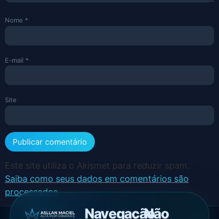
Nome
*
E-mail
*
Site
Este site utiliza o Akismet para reduzir spam.
Saiba como seus dados em comentários são
processados
.
Navegação
Não