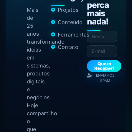
perca
Mais
Projetos
mais
de
nada!
Conteúdo
25
anos
Ferramentas
transformando
Contato
ideias
em
Quero
sistemas,
Receber!
NÃO
produtos
ENVIAMOS
digitais
SPAM
e
negócios.
Hoje
compartilho
o
que