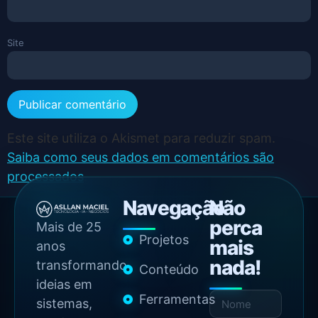
Site
Este site utiliza o Akismet para reduzir spam.
Saiba como seus dados em comentários são
processados
.
Navegação
Não
perca
Mais de 25
Projetos
mais
anos
nada!
transformando
Conteúdo
ideias em
Ferramentas
sistemas,