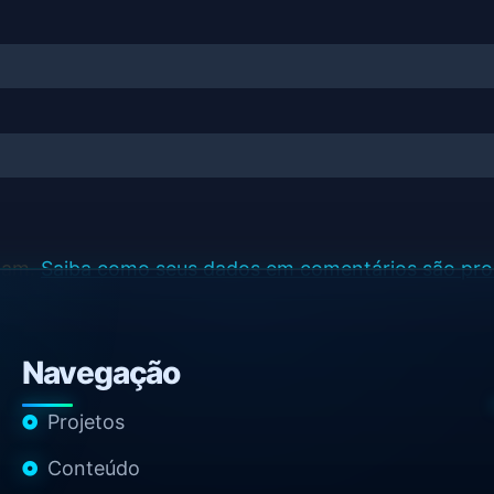
spam.
Saiba como seus dados em comentários são pr
Navegação
Projetos
Conteúdo