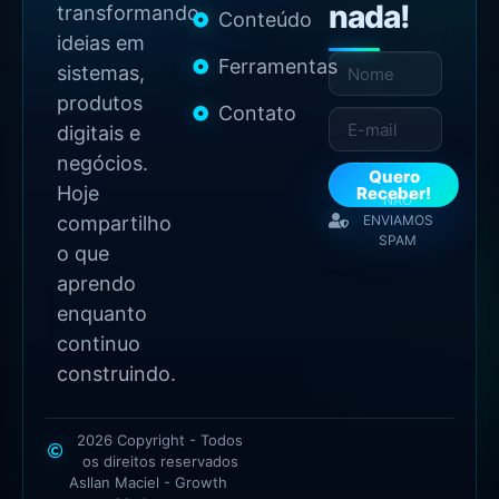
nada!
transformando
Conteúdo
ideias em
Ferramentas
sistemas,
produtos
Contato
digitais e
negócios.
Quero
Hoje
Receber!
NÃO
compartilho
ENVIAMOS
SPAM
o que
aprendo
enquanto
continuo
construindo.
2026 Copyright - Todos
os direitos reservados
Asllan Maciel - Growth