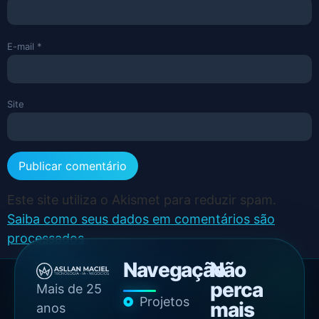
E-mail
*
Site
Este site utiliza o Akismet para reduzir spam.
Saiba como seus dados em comentários são
processados
.
Navegação
Não
perca
Mais de 25
Projetos
mais
anos