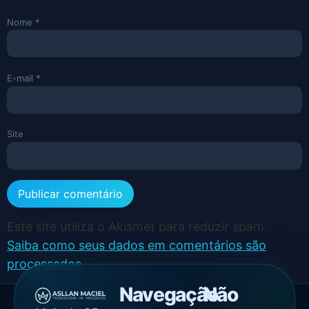
Nome
*
E-mail
*
Site
Este site utiliza o Akismet para reduzir spam.
Saiba como seus dados em comentários são
processados
.
Navegação
Não