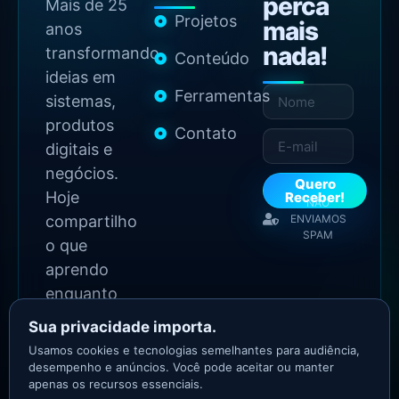
perca
Mais de 25
Projetos
mais
anos
nada!
transformando
Conteúdo
ideias em
Ferramentas
sistemas,
produtos
Contato
digitais e
negócios.
Quero
Hoje
Receber!
NÃO
compartilho
ENVIAMOS
SPAM
o que
aprendo
enquanto
continuo
Sua privacidade importa.
construindo.
Usamos cookies e tecnologias semelhantes para audiência,
desempenho e anúncios. Você pode aceitar ou manter
apenas os recursos essenciais.
2026 Copyright - Todos