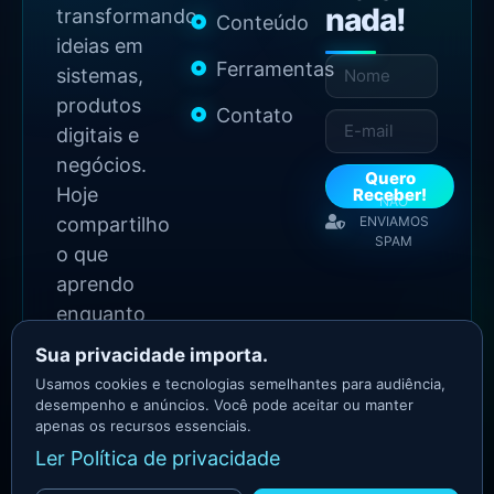
nada!
transformando
Conteúdo
ideias em
Ferramentas
sistemas,
produtos
Contato
digitais e
negócios.
Quero
Hoje
Receber!
NÃO
compartilho
ENVIAMOS
SPAM
o que
aprendo
enquanto
continuo
Sua privacidade importa.
construindo.
Usamos cookies e tecnologias semelhantes para audiência,
desempenho e anúncios. Você pode aceitar ou manter
apenas os recursos essenciais.
2026 Copyright - Todos
Ler Política de privacidade
os direitos reservados
Asllan Maciel - Growth