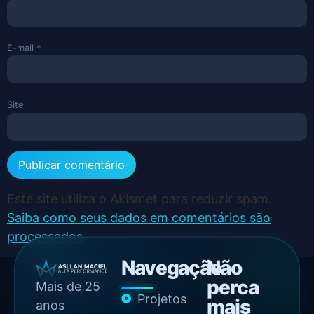
E-mail
*
Site
Este site utiliza o Akismet para reduzir spam.
Saiba como seus dados em comentários são
processados
.
Navegação
Não
perca
Mais de 25
Projetos
mais
anos