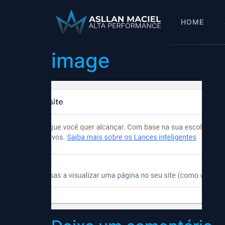
HOME
image