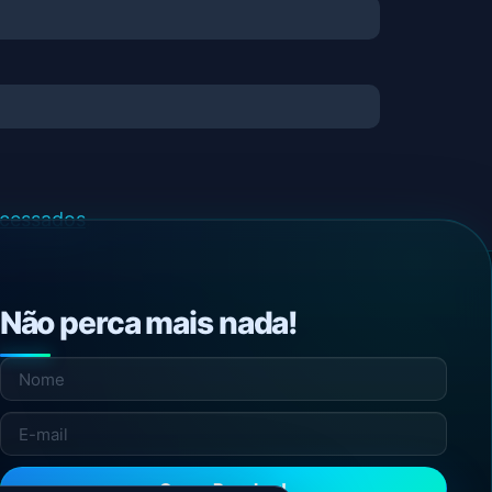
ocessados
.
Não perca mais nada!
Quero Receber!