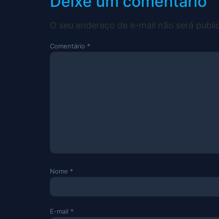
Deixe um comentário
O seu endereço de e-mail não será publi
Comentário
*
Nome
*
E-mail
*