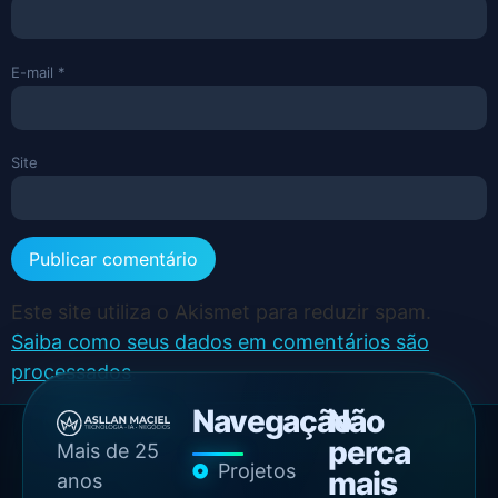
E-mail
*
Site
Este site utiliza o Akismet para reduzir spam.
Saiba como seus dados em comentários são
processados
.
Navegação
Não
perca
Mais de 25
Projetos
mais
anos