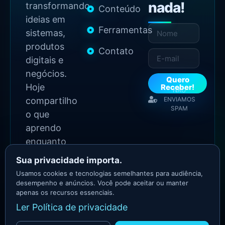
nada!
transformando
Conteúdo
ideias em
Ferramentas
sistemas,
produtos
Contato
digitais e
negócios.
Quero
Hoje
Receber!
NÃO
compartilho
ENVIAMOS
SPAM
o que
aprendo
enquanto
continuo
Sua privacidade importa.
construindo.
Usamos cookies e tecnologias semelhantes para audiência,
desempenho e anúncios. Você pode aceitar ou manter
apenas os recursos essenciais.
2026 Copyright - Todos
Ler Política de privacidade
os direitos reservados
Asllan Maciel - Growth