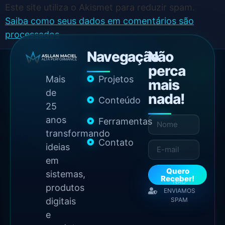
Este site utiliza o Akismet para reduzir spam.
Saiba como seus dados em comentários são
processados
.
Navegação
Não
perca
Mais
Projetos
mais
de
nada!
Conteúdo
25
anos
Ferramentas
transformando
Contato
ideias
em
Quero
sistemas,
Receber!
NÃO
produtos
ENVIAMOS
digitais
SPAM
e