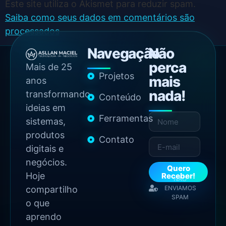
Este site utiliza o Akismet para reduzir spam.
Saiba como seus dados em comentários são
processados
.
Navegação
Não
perca
Mais de 25
Projetos
mais
anos
nada!
transformando
Conteúdo
ideias em
Ferramentas
sistemas,
produtos
Contato
digitais e
negócios.
Quero
Hoje
Receber!
NÃO
compartilho
ENVIAMOS
SPAM
o que
aprendo