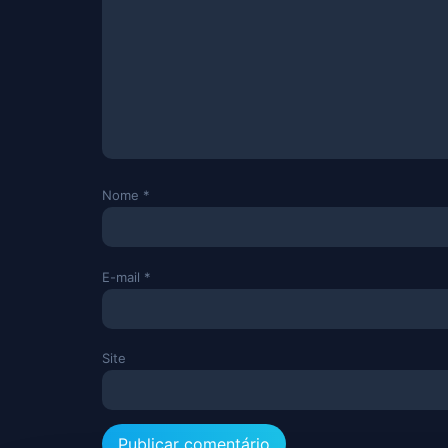
Nome
*
E-mail
*
Site