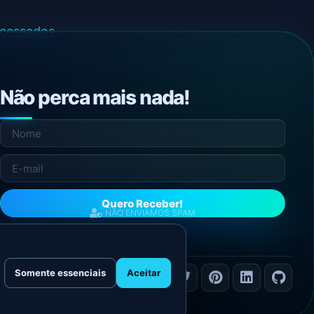
ocessados
.
Não perca mais nada!
Quero Receber!
NÃO ENVIAMOS SPAM
Somente essenciais
Aceitar