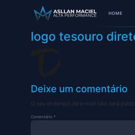
HOME
logo tesouro diret
Deixe um comentário
O seu endereço de e-mail não será publi
Comentário
*