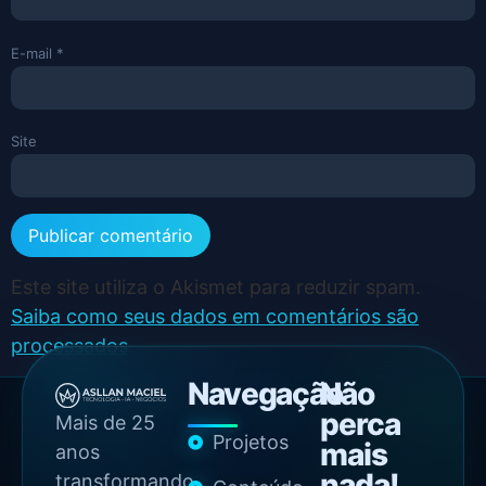
E-mail
*
Site
Este site utiliza o Akismet para reduzir spam.
Saiba como seus dados em comentários são
processados
.
Navegação
Não
perca
Mais de 25
Projetos
mais
anos
nada!
transformando