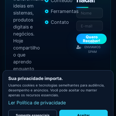
Conteúdo
ideias em
Ferramentas
sistemas,
produtos
Contato
digitais e
negócios.
Quero
Hoje
Receber!
NÃO
compartilho
ENVIAMOS
SPAM
o que
aprendo
enquanto
continuo
Sua privacidade importa.
construindo.
Usamos cookies e tecnologias semelhantes para audiência,
desempenho e anúncios. Você pode aceitar ou manter
apenas os recursos essenciais.
2026 Copyright - Todos
Ler Política de privacidade
os direitos reservados
Asllan Maciel - Growth
Marketer
Somente essenciais
Aceitar