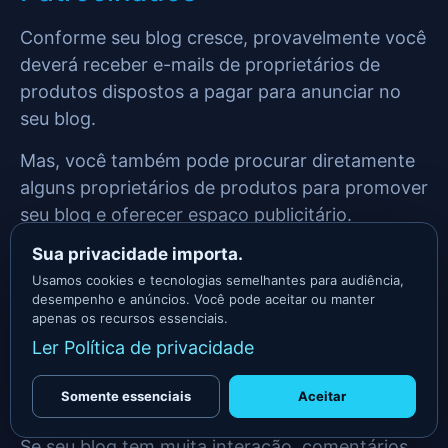
Conforme seu blog cresce, provavelmente você
deverá receber e-mails de proprietários de
produtos dispostos a pagar para anunciar no
seu blog.
Mas, você também pode procurar diretamente
alguns proprietários de produtos para promover
seu blog e oferecer espaço publicitário.
Sua privacidade importa.
Você pode comprar ou usar algum produto e
Usamos cookies e tecnologias semelhantes para audiência,
encontrar meios de receber uma comissão pela
desempenho e anúncios. Você pode aceitar ou manter
divulgação.
apenas os recursos essenciais.
Ler Política de privacidade
Você deve deixar claro que pretende vender
espaços no seu blog, mas também precisa
Somente essenciais
Aceitar
construir a autoridade do seu blog antes.
Se seu blog tem muita interação, comentários,